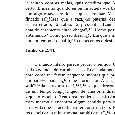
la saindo com as malas, quis acreditar que 
certo. E mesmo quando eu ouvia aquela voz ba
que algo estava errado, eu quis acreditar. M
fincado raï¿½zes que a razï¿½o paterna de
estava errado. Eu sabia. Eu pressentia. Laura
data do casamento ainda chegarï¿½. Como poss
a Armando? Como posso dizer ï¿½ Lia que a i
em um tempo do qual jï¿½ conhecemos o desfe
Junho de 1944.
O mundo inteiro parece perder o sentido. 
cada vez mais de carinhos, o cafï¿½ anda agu
para consertar fazem pequenos montes que pr
em baï¿½s, para nï¿½o me atormentar. A casa,
solitï¿½ria, sussurra canï¿½ï¿½es que desco
de um tempo longï¿½nquo, de uma Ana difer
vejo no espelho. Tento reaprender a existï¿½n
mim mesma e encontrar algum sentido para o
uma vida que eu acreditava ter construï¿½do. 
reconheï¿½o a mim mesma, tambï¿½m nï¿½o r