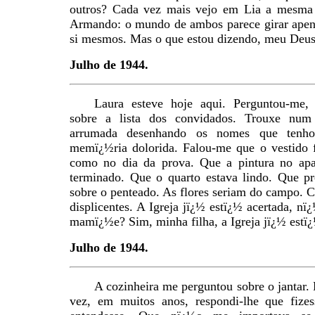
outros? Cada vez mais vejo em Lia a mesma 
Armando: o mundo de ambos parece girar apen
si mesmos. Mas o que estou dizendo, meu Deu
Julho de 1944.
Laura esteve hoje aqui. Perguntou-me,
sobre a lista dos convidados. Trouxe num 
arrumada desenhando os nomes que tenho
memï¿½ria dolorida. Falou-me que o vestido f
como no dia da prova. Que a pintura no apa
terminado. Que o quarto estava lindo. Que pr
sobre o penteado. As flores seriam do campo. Co
displicentes. A Igreja jï¿½ estï¿½ acertada, 
mamï¿½e? Sim, minha filha, a Igreja jï¿½ estï¿
Julho de 1944.
A cozinheira me perguntou sobre o jantar. 
vez, em muitos anos, respondi-lhe que fiz