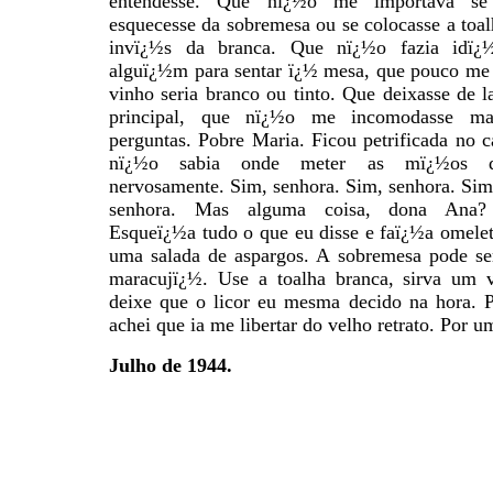
entendesse. Que nï¿½o me importava se 
esquecesse da sobremesa ou se colocasse a toa
invï¿½s da branca. Que nï¿½o fazia idï¿½
alguï¿½m para sentar ï¿½ mesa, que pouco me 
vinho seria branco ou tinto. Que deixasse de la
principal, que nï¿½o me incomodasse ma
perguntas. Pobre Maria. Ficou petrificada no c
nï¿½o sabia onde meter as mï¿½os q
nervosamente. Sim, senhora. Sim, senhora. Sim
senhora. Mas alguma coisa, dona Ana?
Esqueï¿½a tudo o que eu disse e faï¿½a omele
uma salada de aspargos. A sobremesa pode s
maracujï¿½. Use a toalha branca, sirva um 
deixe que o licor eu mesma decido na hora. P
achei que ia me libertar do velho retrato. Por um
Julho de 1944.