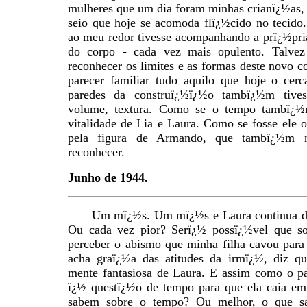
mulheres que um dia foram minhas crianï¿½as,
seio que hoje se acomoda flï¿½cido no tecido
ao meu redor tivesse acompanhando a prï¿½pri
do corpo - cada vez mais opulento. Talvez
reconhecer os limites e as formas deste novo c
parecer familiar tudo aquilo que hoje o cer
paredes da construï¿½ï¿½o tambï¿½m tives
volume, textura. Como se o tempo tambï¿½m
vitalidade de Lia e Laura. Como se fosse ele 
pela figura de Armando, que tambï¿½m n
reconhecer.
Junho de 1944.
Um mï¿½s. Um mï¿½s e Laura continua d
Ou cada vez pior? Serï¿½ possï¿½vel que s
perceber o abismo que minha filha cavou para
acha graï¿½a das atitudes da irmï¿½, diz qu
mente fantasiosa de Laura. E assim como o pa
ï¿½ questï¿½o de tempo para que ela caia em
sabem sobre o tempo? Ou melhor, o que s