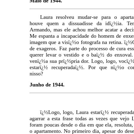
Maio de 1944.
Laura resolveu mudar-se para o apart
houve quem a dissuadisse da idï¿½ia. Ten
Armando, mas ele achou melhor acatar a decis
Me espanta a incapacidade do homem de enxe
imagem que a visï¿½o fotografa na retina. ï¿½
de exageros. Faz parte do processo de cura ess
querer levar o vestido e o baï¿½ do enxoval.
venï¿½a sua prï¿½pria dor. Logo, logo, vocï¿
estarï¿½ recuperadaï¿½. Por que nï¿½o con
nisso?
Junho de 1944.
ï¿½Logo, logo, Laura estarï¿½ recuperad
agarrar a esta frase todas as vezes que vejo
foram poucas desde o dia em que ela, resoluta
o apartamento. No primeiro dia, apesar do des