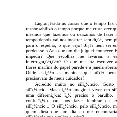
Engraï¿½ado as coisas que o tempo faz 
responsabilizo o tempo porque me custa crer 
mesmos que fazemos ou deixamos de fazer ï
tempo depois vai nos mostrar sem dï¿½, nem p
para o espelho, o que vejo? Jï¿½ nem sei e
perdeu-se a Ana que um dia julguei conhecer. E
impedir? Que escolhas me levaram a es
interrogaï¿½ï¿½o? O que me faz escrever a
flores marfins do papel parede e a janela abert
Onde estï¿½o as meninas que atï¿½ bem
precisavam de meus cuidados?
Acredito muito no silï¿½ncio. Gosto 
silï¿½ncio. Mas nï¿½o imaginei viver em si
uma diferenï¿½a: ï¿½ preciso o barulho, a
confusï¿½o para nos fazer lembrar da ex
silï¿½ncio... O silï¿½ncio, pelo silï¿½ncio,
quem diria que um dia eu me encontraria