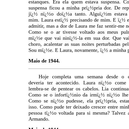
estanques. Era ela quem estava suspensa. 
suspensa ficou a minha prï¿½pria dor. De re
jï¿½ nï¿½o doï¿½a tanto. Alguï¿½m estava 
mim. Laura estï¿½ precisando de mim. E ï¿½ e
admitir, mas a dor de Laura me faz sentir-me 
Como se o ar tivesse voltado aos meus pul
mï¿½e que vai ninï¿½-la em sua dor. Que vai
choro, acalentar as suas noites perturbadas pel
Sou mï¿½e. E Laura, novamente, ï¿½ a minha 
Maio de 1944.
Hoje completa uma semana desde o c
deveria ter acontecido. Laura nï¿½o come
lembra-se de pentear os cabelos. Lia continua
Como se o infortï¿½nio da irmï¿½ nï¿½o lhe 
Como se nï¿½o pudesse, ela prï¿½pria, esta
isso. Como pude ter deixado crescer entre mi
pessoa tï¿½o voltada para si mesma? Talvez a
Armando.