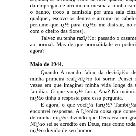
da empregada e arrumo eu mesma a minha cam
o banho, troco a camisola por uma saia cin
qualquer, escovo os dentes e arrumo os cabel
perfume que ï¿½ para nï¿½o me distrair, no r
com o cheiro das flores).
Talvez eu tenha razï¿½o: passado o casame
ao normal. Mas de que normalidade eu poderia
agora?
Maio de 1944.
Quando Armando falou da decisï¿½o de 
minha primeira reaï¿½ï¿½o foi sorrir. Pensei
vezes em que imaginei minha vida longe da t
familiar. O que vocï¿½ faria, Ana? Na maiori
nï¿½o tinha a resposta para essa pergunta.
E agora, o que vocï¿½ farï¿½? Tambï¿½
encontrei respostas. A ï¿½nica coisa que conse
de minha mï¿½e dizendo que Deus era um gra
Nï¿½o sei se acredito em Deus, mas como toda
nï¿½o duvido de seu humor.