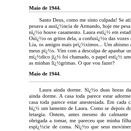
Maio de 1944.
Santo Deus, como me sinto culpada! Se a
pesava a ausï¿½ncia de Armando, hoje me pesa 
nï¿½o houve casamento. Laura estï¿½ em estad
Ouï¿½o os gritos dela, a confusï¿½o das vozes
Lia, os amigos mais prï¿½ximos... Um abismo a
meus pï¿½s. Vim com a desculpa de apanhar u
mï¿½dico jï¿½ foi chamado, o papel estï¿½ u
as minhas lï¿½grimas. O que vou fazer?
Maio de 1944
.
Laura ainda dorme. Sï¿½o duas horas da
ainda dorme. A casa toda parece estar adorme
casa toda parece estar anestesiada. Em cada 
hï¿½ um lamento de Laura. Como se depois do 
letargia. Ontem, antes mesmo do calmante 
obrigada a tomar, me pareceu que minha filh
espï¿½cie de coma. Nï¿½o que seus movimen