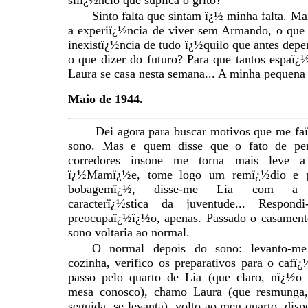
silï¿½ncio que suplica o grito?
Sinto falta que sintam ï¿½ minha falta. Ma
a experiï¿½ncia de viver sem Armando, o que
inexistï¿½ncia de tudo ï¿½quilo que antes dep
o que dizer do futuro? Para que tantos espaï¿
Laura se casa nesta semana... A minha pequena 
Maio de 1944.
Dei agora para buscar motivos que me fa
sono. Mas e quem disse que o fato de per
corredores insone me torna mais leve a 
ï¿½Mamï¿½e, tome logo um remï¿½dio e p
bobagemï¿½, disse-me Lia com a in
caracterï¿½stica da juventude... Respond
preocupaï¿½ï¿½o, apenas. Passado o casament
sono voltaria ao normal.
O normal depois do sono: levanto-m
cozinha, verifico os preparativos para o caf
passo pelo quarto de Lia (que claro, nï¿½o 
mesa conosco), chamo Laura (que resmunga
seguida, se levanta), volto ao meu quarto, disp