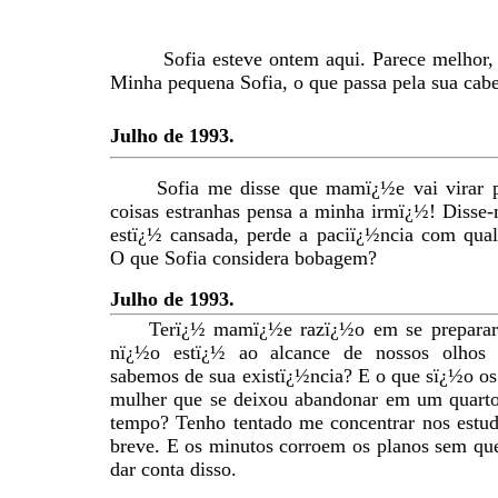
Sofia esteve ontem aqui. Parece melhor
Minha pequena Sofia, o que passa pela sua cab
Julho de 1993.
Sofia me disse que mamï¿½e vai virar 
coisas estranhas pensa a minha irmï¿½! Disse
estï¿½ cansada, perde a paciï¿½ncia com qua
O que Sofia considera bobagem?
Julho de 1993.
Terï¿½ mamï¿½e razï¿½o em se preparar
nï¿½o estï¿½ ao alcance de nossos olhos
sabemos de sua existï¿½ncia? E o que sï¿½o o
mulher que se deixou abandonar em um quarto,
tempo? Tenho tentado me concentrar nos estud
breve. E os minutos corroem os planos sem qu
dar conta disso.