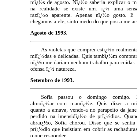
mï¿½s de agosto. Nï¿½o saberia explicar o m
na realidade se existe um. ï¿½ uma sen
razï¿½o aparente. Apenas nï¿½o gosto. E
chegamos a ele, sinto medo do que possa me ac
Agosto de 1993.
As violetas que comprei estï¿½o realment
miï¿½das e delicadas. Quis tambï¿½m comprar 
nï¿½o me dariam nenhum trabalho para cuidar.
ofensa ï¿½ natureza.
Setembro de 1993.
Sofia passou o domingo comigo. 
almoï¿½ar com mamï¿½e. Quis dizer a mi
quanto a amava, vendo-a no parapeito da jane
perdido na imensidï¿½o de prï¿½dios. Quan
abraï¿½o, Sofia chorou. Disse que se senti
prï¿½dio que insistiam em cobrir as rachadur
o que responder.