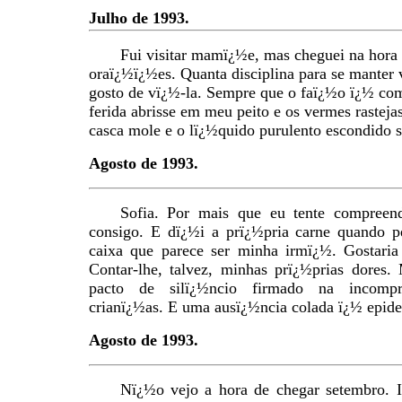
Julho de 1993.
Fui visitar mamï¿½e, mas cheguei na hora 
oraï¿½ï¿½es. Quanta disciplina para se manter
gosto de vï¿½-la. Sempre que o faï¿½o ï¿½ co
ferida abrisse em meu peito e os vermes rasteja
casca mole e o lï¿½quido purulento escondido s
Agosto de 1993.
Sofia. Por mais que eu tente compreen
consigo. E dï¿½i a prï¿½pria carne quando p
caixa que parece ser minha irmï¿½. Gostaria 
Contar-lhe, talvez, minhas prï¿½prias dores
pacto de silï¿½ncio firmado na incompr
crianï¿½as. E uma ausï¿½ncia colada ï¿½ epid
Agosto de 1993.
Nï¿½o vejo a hora de chegar setembro.