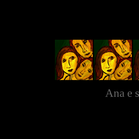
A
na e 