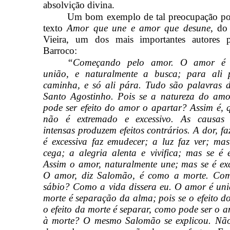
absolvição divina.
Um bom exemplo de tal preocupação pod
texto
Amor que une e amor que desune
, do
Vieira, um dos mais importantes autores 
Barroco:
“Começando pelo amor. O amor é e
união, e naturalmente a busca; para ali 
caminha, e só ali pára. Tudo são palavras d
Santo Agostinho. Pois se a natureza do amo
pode ser efeito do amor o apartar? Assim é,
não é extremado e excessivo. As causas e
intensas produzem efeitos contrários. A dor, fa
é excessiva faz emudecer; a luz faz ver; mas
cega; a alegria alenta e vivifica; mas se é 
Assim o amor, naturalmente une; mas se é exce
O amor, diz Salomão, é como a morte. Com
sábio? Como a vida dissera eu. O amor é uni
morte é separação da alma; pois se o efeito do
o efeito da morte é separar, como pode ser o 
à morte? O mesmo Salomão se explicou. Nã