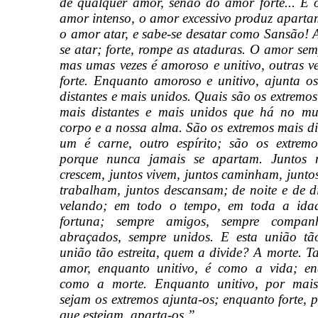
de qualquer amor, senão do amor forte... E 
amor intenso, o amor excessivo produz aparta
o amor atar, e sabe-se desatar como Sansão! A
se atar; forte, rompe as ataduras. O amor se
mas umas vezes é amoroso e unitivo, outras v
forte. Enquanto amoroso e unitivo, ajunta o
distantes e mais unidos. Quais são os extremos
mais distantes e mais unidos que há no m
corpo e a nossa alma. São os extremos mais di
um é carne, outro espírito; são os extrem
porque nunca jamais se apartam. Juntos n
crescem, juntos vivem, juntos caminham, junto
trabalham, juntos descansam; de noite e de 
velando; em todo o tempo, em toda a ida
fortuna; sempre amigos, sempre companh
abraçados, sempre unidos. E esta união tão
união tão estreita, quem a divide? A morte. Ta
amor, enquanto unitivo, é como a vida; en
como a morte. Enquanto unitivo, por mais
sejam os extremos ajunta-os; enquanto forte, 
que estejam, aparta-os.”