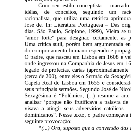
Com seu estilo conceptista – marcado
idéias, de conceitos, seguindo um racio
racionalista, que utiliza uma retórica aprim
Jose de. In: Literatura Portuguesa – Das ori
dias. São Paulo, Scipione, 1999), Vieira se u
“amor forte” para designar, certamente, as p
Uma crítica sutil, porém bem argumentada ent
do comportamento humano esperado e propagad
O padre, que nasceu em Lisboa em 1608 e vei
onde ingressou na Companhia de Jesus em 1
legado de profecias, cartas (aproximadamente
(cerca de 200), entre eles o Sermão da Sexagés
Capela Real de Lisboa em 1655 e consider
seus principais sermões. Segundo José de Nico
Sexagésima é “Polêmico, (...) resume a arte
analisar ‘porque não frutificava a palavra de 
visava a atingir seus adversários católicos 
dominicanos”. Nesse texto, o padre começava (
seguinte provocação:
“(...) Ora, suposto que a conversão das