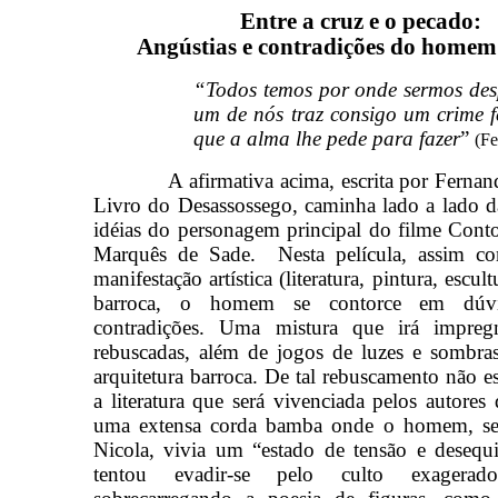
Entre a cruz e o pecado:
Angústias e contradições do homem
“Todos temos por onde sermos des
um de nós traz consigo um crime f
que a alma lhe pede para fazer
”
(Fe
A afirmativa acima, escrita por Ferna
Livro do Desassossego, caminha lado a lado d
idéias do personagem principal do filme Cont
Marquês de Sade.
Nesta película, assim 
manifestação artística (literatura, pintura, escult
barroca, o homem se contorce em dúvi
contradições. Uma mistura que irá impreg
rebuscadas, além de jogos de luzes e sombras
arquitetura barroca. De tal rebuscamento não 
a literatura que será vivenciada pelos autore
uma extensa corda bamba onde o homem, se
Nicola, vivia um “estado de tensão e desequi
tentou evadir-se pelo culto exagera