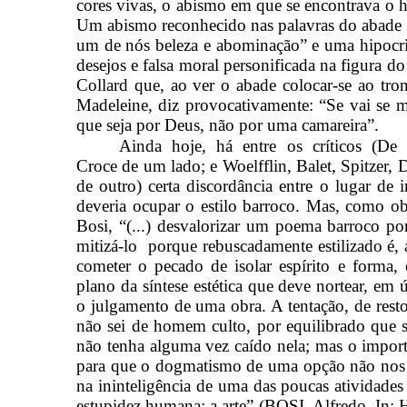
cores vivas, o abismo em que se encontrava o
Um abismo reconhecido nas palavras do abade 
um de nós beleza e abominação” e uma hipocri
desejos e falsa moral personificada na figura 
Collard que, ao ver o abade colocar-se ao tro
Madeleine, diz provocativamente: “Se vai se ma
que seja por Deus, não por uma camareira”.
Ainda hoje, há entre os críticos (De 
Croce de um lado; e Woelfflin, Balet, Spitzer,
de outro) certa discordância entre o lugar de 
deveria ocupar o estilo barroco. Mas, como o
Bosi, “(...) desvalorizar um poema barroco po
mitizá-lo
porque rebuscadamente estilizado é, 
cometer o pecado de isolar espírito e forma, 
plano da síntese estética que deve nortear, em ú
o julgamento de uma obra. A tentação, de resto,
não sei de homem culto, por equilibrado que s
não tenha alguma vez caído nela; mas o importa
para que o dogmatismo de uma opção não nos 
na ininteligência de uma das poucas atividades
estupidez humana: a arte” (BOSI, Alfredo. In: 