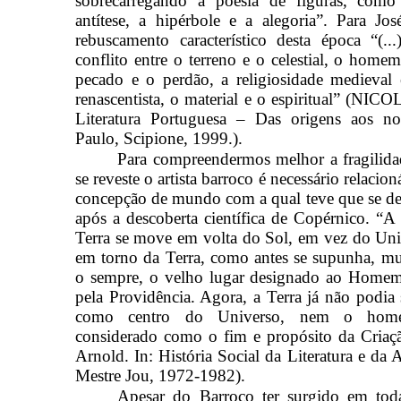
sobrecarregando a poesia de figuras, como
antítese, a hipérbole e a alegoria”. Para Jo
rebuscamento característico desta época “(..
conflito entre o terreno e o celestial, o homem
pecado e o perdão, a religiosidade medieval
renascentista, o material e o espiritual” (NICO
Literatura Portuguesa – Das origens aos no
Paulo, Scipione, 1999.).
Para compreendermos melhor a fragilid
se reveste o artista barroco é necessário relacio
concepção de mundo com a qual teve que se d
após a descoberta científica de Copérnico. “A 
Terra se move em volta do Sol, em vez do Un
em torno da Terra, como antes se supunha, m
o sempre, o velho lugar designado ao Homem
pela Providência. Agora, a Terra já não podia 
como centro do Universo, nem o hom
considerado como o fim e propósito da Cri
Arnold. In: História Social da Literatura e da 
Mestre Jou, 1972-1982).
Apesar do Barroco ter surgido em to