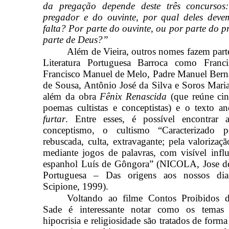
da pregação depende deste três concursos
pregador e do ouvinte, por qual deles deve
falta? Por parte do ouvinte, ou por parte do p
parte de Deus?”
Além de Vieira, outros nomes fazem parte
Literatura Portuguesa Barroca como Franc
Francisco Manuel de Melo, Padre Manuel Berna
de Sousa, Antônio José da Silva e Soros Mari
além da obra
Fênix Renascida
(que reúne ci
poemas cultistas e conceptistas) e o texto 
furtar
. Entre esses, é possível encontrar 
conceptismo, o cultismo “Caracterizado p
rebuscada, culta, extravagante; pela valoriza
mediante jogos de palavras, com visível infl
espanhol Luís de Gôngora” (NICOLA, Jose de.
Portuguesa – Das origens aos nossos dia
Scipione, 1999).
Voltando ao filme Contos Proibidos 
Sade é interessante notar como os temas 
hipocrisia e religiosidade são tratados de form